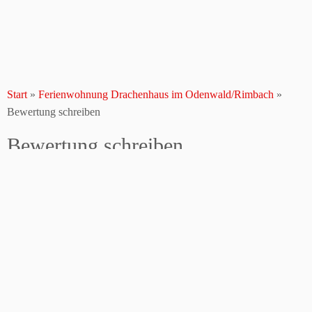
Start
»
Ferienwohnung Drachenhaus im Odenwald/Rimbach
»
Bewertung schreiben
Bewertung schreiben
Sagen Sie uns ihre Meinung
Freundlichkeit /
Vermieterservice