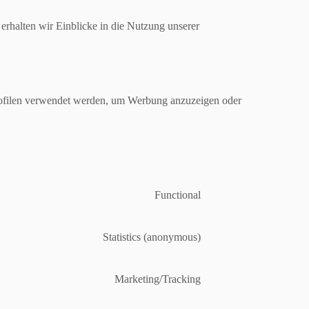
erhalten wir Einblicke in die Nutzung unserer
profilen verwendet werden, um Werbung anzuzeigen oder
Functional
Consent
to
service
Statistics (anonymous)
Consent
wordpress
to
service
Marketing/Tracking
Consent
google-
to
analytics