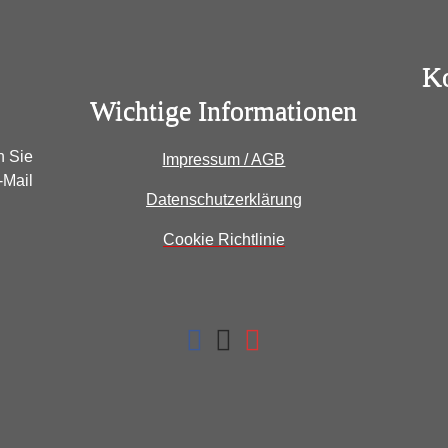
Ko
Wichtige Informationen
n Sie
Impressum / AGB
-Mail
Datenschutzerklärung
Cookie Richtlinie
fab
fab
fab
fa-
fa-
fa-
facebook
instagram
youtube