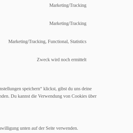
service
Marketing/Tracking
Consent
google-
to
fonts
service
Marketing/Tracking
Consent
google-
to
recaptcha
service
Marketing/Tracking, Functional, Statistics
Consent
google-
to
maps
service
Zweck wird noch ermittelt
Consent
youtube
to
service
sonstiges
stellungen speichern“ klickst, gibst du uns deine
wenden. Du kannst die Verwendung von Cookies über
willigung unten auf der Seite verwenden.